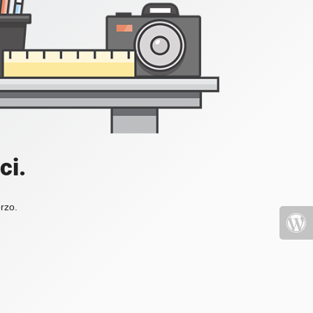
ci.
brzo.