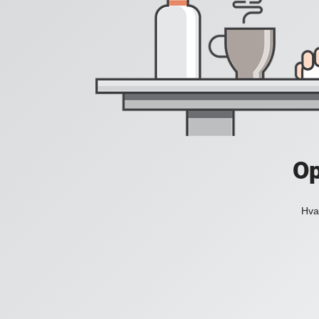
Op
Hval